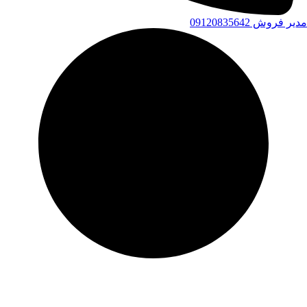
مدیر فروش 09120835642