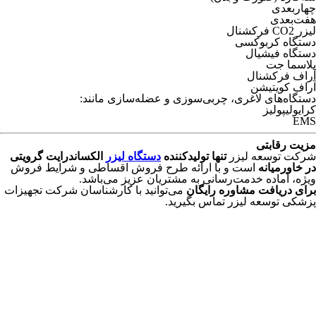
چهار‌بعدی
هفت‌بعدی
لیزر CO2 فرکشنال
دستگاه کربوکسی
دستگاه فیشیال
پلاسما جت
آر‌اف فرکشنال
آر‌اف کویتیشن
دستگاه‌های لاغری، چربی‌سوزی و عضله‌سازی مانند:
کرایولیپولیز
EMS
مزیت رقابتی
شرکت توسعه لیزر
تنها تولیدکننده
دستگاه لیزر
الکساندرایت گرویتی
در خاورمیانه
است و با ارائه طرح فروش اقساطی و شرایط فروش
ویژه، آماده خدمت‌رسانی به مشتریان عزیز می‌باشد.
برای دریافت مشاوره رایگان
می‌توانید با کارشناسان شرکت تجهیزات
پزشکی توسعه لیزر تماس بگیرید.