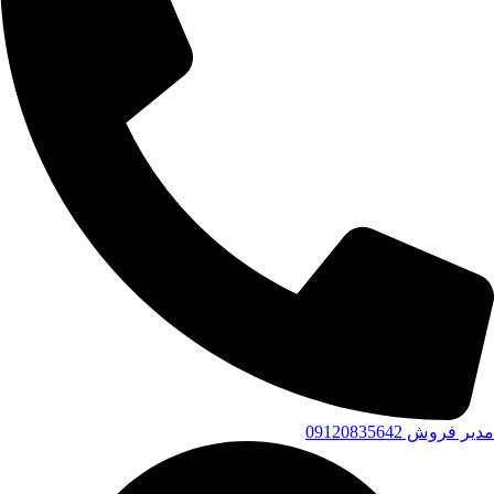
مدیر فروش 09120835642